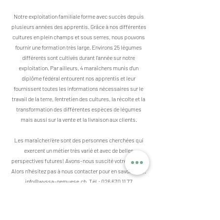
Notre exploitation familiale forme avec succès depuis
plusieurs années des apprentis. Grâce à nos différentes
cultures en plein champs et sous serres, nous pouvons
fournir une formation très large. Environs 25 légumes
différents sont cultivés durant l’année sur notre
exploitation. Par ailleurs, 4 maraîchers munis d’un
diplôme fédéral entourent nos apprentis et leur
fournissent toutes les informations nécessaires sur le
travail de la terre, l’entretien des cultures, la récolte et la
transformation des différentes espèces de légumes
mais aussi sur la vente et la livraison aux clients.
Les maraîcher/ère sont des personnes cherchées qui
exercent un métier très varié et avec de belles
perspectives futures! Avons-nous suscité votre intérêt?
Alors n’hésitez pas à nous contacter pour en savoir plus:
info@wyssa-gemuese.ch
, Tél.:
026 670 11 77
Vous trouverez de plus amples informations sur la
formation et le métier de maraîcher sur l
e site de
l’Union