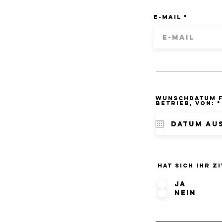
E-Mail
Wunschdatum f
Betrieb, von:
*
Hat sich Ihr Z
Ja
Nein