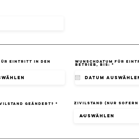
ür Eintritt in den
Wunschdatum für Eintr
r
r
Betrieb, bis:
*
e
e
q
q
u
u
i
i
r
r
e
e
d
d
Zivilstand (nur sofer
ivilstand geändert?
*