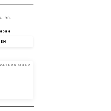
üllen.
nden
den