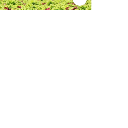
Der Hydrosalat – ein innovatives
Produkt:
Unser Hauptprodukt ist der sogenannte «Trio-Salat»,
bestehend aus rotem Lollo, grünem Lollo und rotem
Eichblatt. Die drei Sorten werden zu einem Setzling
zusammengepresst, in der Wasserrinne gezogen und
schliesslich samt Wurzel in einem Stehbeutel verpackt
und verkauft.
Dank den Wurzeln kann der Hydro-Salat zu Hause in
Wasser gelagert werden und bleibt länger frisch und
knackig.