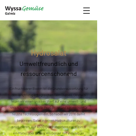
Hydrosalat
Umweltfreundlich und
ressourcenschonend
Ein fruchtbarer Boden ist die Grundvoraussetzung für
den langfristig erfolgreichen Gemüsebau. Deshalb
legen wir einen grossen Wert auf eine umwelt- und
ressourcenschonende Produktion und setzen hierfür
neuste Technologien ein. So haben wir 2016 damit
begonnen, Salat in reinen Hydrokulturen zu
produzieren. Auf 4500 Quadratmetern steht, circa
ein Meter über Boden, ein Gerüst mit vielen quer