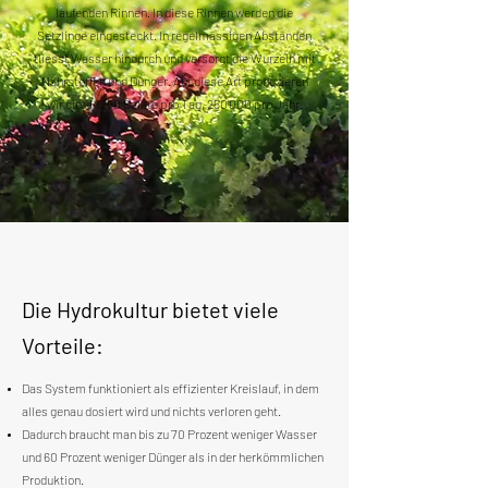
laufenden Rinnen. In diese Rinnen werden die
Setzlinge eingesteckt. In regelmässigen Abständen
fliesst Wasser hindurch und versorgt die Wurzeln mit
Nährstoffen und Dünger. Auf diese Art produzieren
wir circa 1‘250 Salate pro Tag, 250‘000 pro Jahr.
Die Hydrokultur bietet viele
Vorteile:
Das System funktioniert als effizienter Kreislauf, in dem
alles genau dosiert wird und nichts verloren geht.
Dadurch braucht man bis zu 70 Prozent weniger Wasser
und 60 Prozent weniger Dünger als in der herkömmlichen
Produktion.