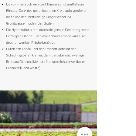
Es kommen auch weniger Pflanzenschutzmittel zum
Einsatz. Dank des geschlossenen Kreislaufs versickern
diese und der überflüssige Dünger weder ins
Grundwasser noch in den Boden.
Die Hydrokultur bietet durch die genaue Dosierung mehr
Ertrag pro Fläche. Für diese Anbaumethode wird also
deutlich weniger Fläche benötigt.
Durch den Anbau über der Erdoberfläche ist der
Schädlingsbefall kleiner. Damit ergeben sich weniger
Ernteausfälle und kleinere Mengen nichtverwertbarer
Produkte (Food Waste).